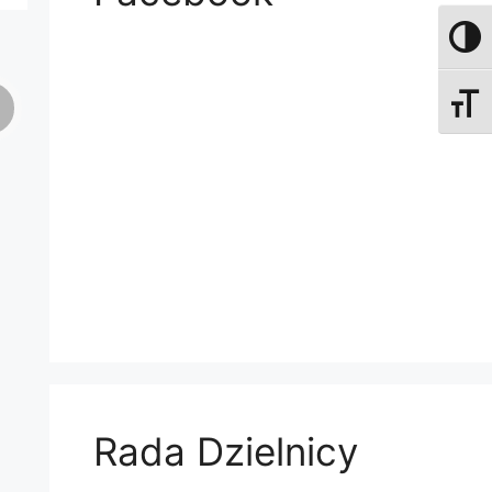
Przełą
Zmień
Rada Dzielnicy