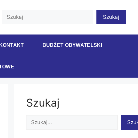
Szukaj
Szukaj
KONTAKT
BUDŻET OBYWATELSKI
RTOWE
Szukaj
Szukaj
Szu