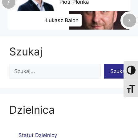
Piotr Płonka
Łukasz Balon
Szukaj
Szukaj
Szukaj
Przeł
Zmień
Dzielnica
Statut Dzielnicy