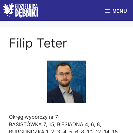
Przejdź
do
MENU
treści
Filip Teter
Okręg wyborczy nr 7:
BASISTÓWKA 7, 15, BIESIADNA 4, 6, 8,
BURGUNDZKA 1, 2, 3, 4, 5, 6, 8, 10, 12, 14, 16,