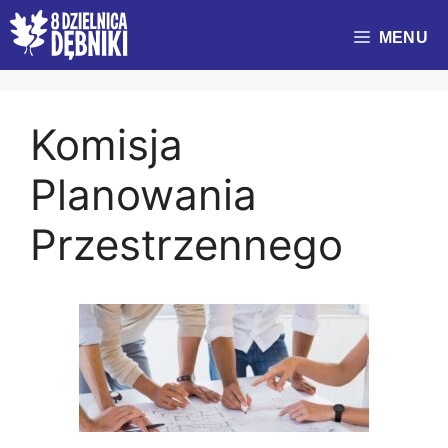
Przejdź
do
MENU
treści
Komisja
Planowania
Przestrzennego