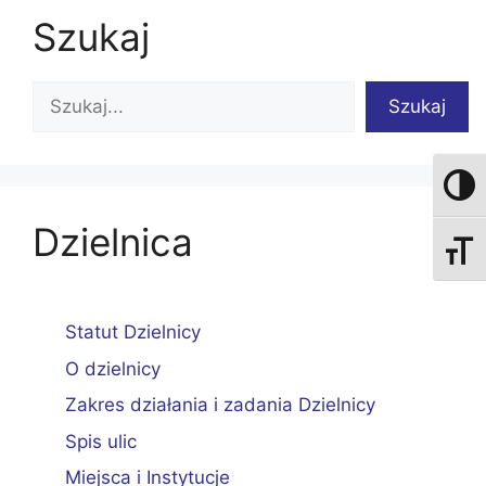
Szukaj
Szukaj
Szukaj
Przełą
Dzielnica
Zmień
Statut Dzielnicy
O dzielnicy
Zakres działania i zadania Dzielnicy
Spis ulic
Miejsca i Instytucje